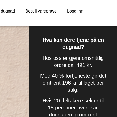
r dugnad
Bestill vareprøve
Logg inn
Hva kan dere tjene på en
dugnad?
Hos oss er gjennomsnittlig
ordre ca.
491 kr
.
Med
40 % fortjeneste
gir det
omtrent
196 kr til laget per
salg
.
Hvis
20 deltakere selger til
15 personer hver
, kan
dugnaden gi omtrent