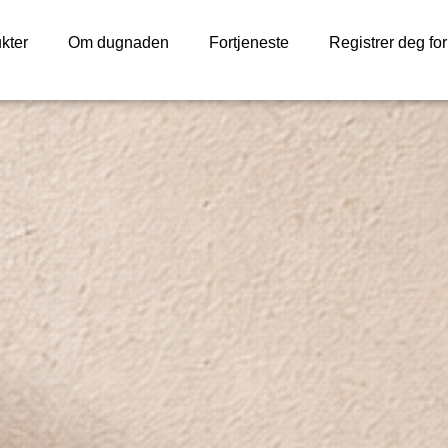
kter
Om dugnaden
Fortjeneste
Registrer deg fo