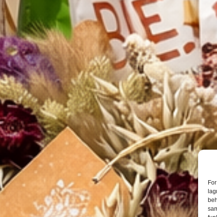
For
lag
beh
sam